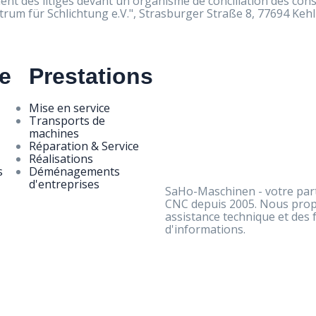
ent des litiges devant un organisme de conciliation des c
trum für Schlichtung e.V.", Strasburger Straße 8, 77694 Kehl
se
Prestations
Mise en service
Transports de
machines
Réparation & Service
Réalisations
s
Déménagements
d'entreprises
SaHo-Maschinen - votre parte
CNC depuis 2005. Nous prop
assistance technique et des
d'informations.