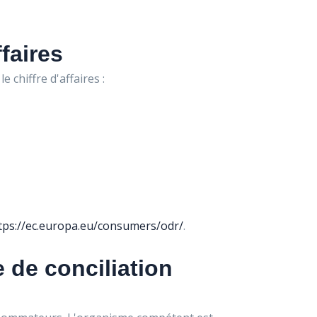
ffaires
e chiffre d'affaires :
tps://ec.europa.eu/consumers/odr/
.
de conciliation