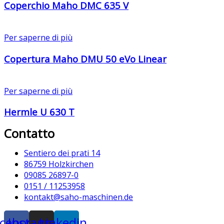
Coperchio Maho DMC 635 V
Per saperne di più
Copertura Maho DMU 50 eVo Linear
Per saperne di più
Hermle U 630 T
Contatto
Sentiero dei prati 14
86759 Holzkirchen
09085 26897-0
0151 / 11253958
kontakt@saho-maschinen.de
cebook
Instagram
Linkedin